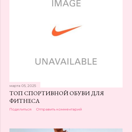
щ
е
н
и
я
марта 05, 2025
ТОП СПОРТИВНОЙ ОБУВИ ДЛЯ
ФИТНЕСА
Поделиться
Отправить комментарий