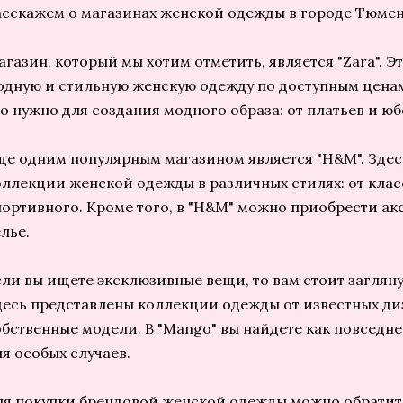
асскажем о магазинах женской одежды в городе Тюмен
агазин, который мы хотим отметить, является "Zara". Э
одную и стильную женскую одежду по доступным ценам.
то нужно для создания модного образа: от платьев и юб
ще одним популярным магазином является "H&M". Здес
оллекции женской одежды в различных стилях: от клас
портивного. Кроме того, в "H&M" можно приобрести ак
лье.
сли вы ищете эксклюзивные вещи, то вам стоит загляну
десь представлены коллекции одежды от известных диз
обственные модели. В "Mango" вы найдете как повседне
ля особых случаев.
ля покупки брендовой женской одежды можно обратитьс