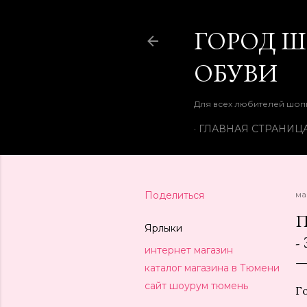
ГОРОД 
ОБУВИ
Для всех любителей шоп
ГЛАВНАЯ СТРАНИЦ
Поделиться
ма
П
Ярлыки
-
интернет магазин
каталог магазина в Тюмени
сайт шоурум тюмень
Г