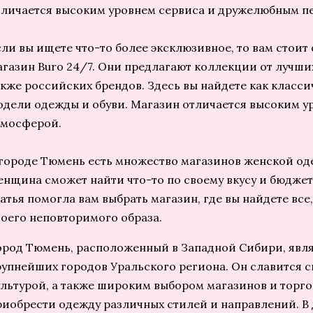
тличается высоким уровнем сервиса и дружелюбным п
сли вы ищете что-то более эксклюзивное, то вам стоит
агазин Buro 24/7. Они предлагают коллекции от лучши
акже российских брендов. Здесь вы найдете как класси
одели одежды и обуви. Магазин отличается высоким у
тмосферой.
 городе Тюмень есть множество магазинов женской од
енщина сможет найти что-то по своему вкусу и бюджет
татья помогла вам выбрать магазин, где вы найдете все
воего неповторимого образа.
ород Тюмень, расположенный в Западной Сибири, явля
рупнейших городов Уральского региона. Он славится с
ультурой, а также широким выбором магазинов и торго
риобрести одежду различных стилей и направлений. В 