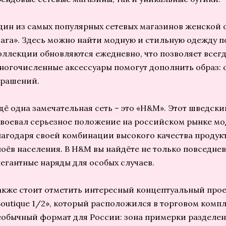
дин из самых популярных сетевых магазинов женской 
Zara». Здесь можно найти модную и стильную одежду п
оллекции обновляются ежедневно, что позволяет всегда
ногочисленные аксессуары помогут дополнить образ: 
крашений.
щё одна замечательная сеть – это «H&M». Этот шведски
авоевал серьезное положение на российском рынке м
лагодаря своей комбинации высокого качества продукт
лоёв населения. В H&M вы найдёте не только повседнев
легантные наряды для особых случаев.
акже стоит отметить интересный концептуальный прое
Boutique 1/2», который расположился в торговом компл
еобычный формат для России: зона примерки разделен