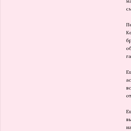
м
с
П
K
б
о
г
Е
а
вс
о
Е
в
н