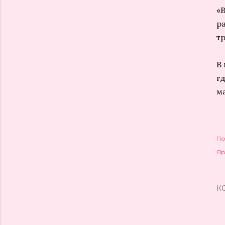
«
ра
тр
В
г
м
По
Яр
К