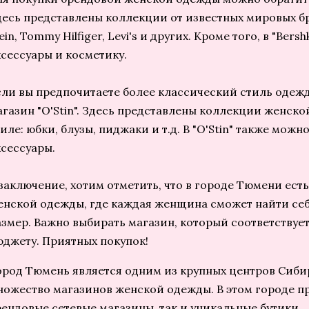
десь представлены коллекции от известных мировых бре
ein, Tommy Hilfiger, Levi's и других. Кроме того, в "Ber
ксессуары и косметику.
сли вы предпочитаете более классический стиль одежд
агазин "O'Stin". Здесь представлены коллекции женск
иле: юбки, блузы, пиджаки и т.д. В "O'Stin" также можн
ксессуары.
 заключение, хотим отметить, что в городе Тюмени ест
енской одежды, где каждая женщина сможет найти се
азмер. Важно выбирать магазин, который соответствуе
юджету. Приятных покупок!
ород Тюмень является одним из крупных центров Сиби
ножество магазинов женской одежды. В этом городе п
рендовые сетевые магазины, так и уникальные бутики.