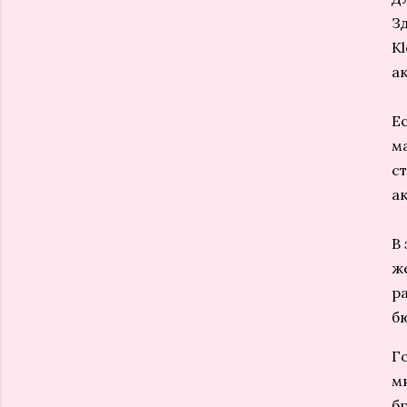
З
Kl
а
Е
м
ст
а
В
ж
р
б
Г
м
б