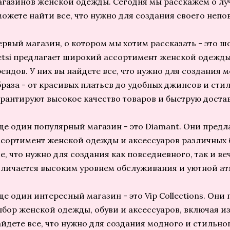
агазинов женской одежды. Сегодня мы расскажем о луч
можете найти все, что нужно для создания своего непо
ервый магазин, о котором мы хотим рассказать - это ш
etsi предлагает широкий ассортимент женской одежды
рендов. У них вы найдете все, что нужно для создания 
браза - от красивых платьев до удобных джинсов и сти
арантируют высокое качество товаров и быструю достав
ще один популярный магазин - это Diamant. Они пред
ссортимент женской одежды и аксессуаров различных б
е, что нужно для создания как повседневного, так и в
тличается высоким уровнем обслуживания и уютной а
ще один интересный магазин - это Vip Collections. Он
ыбор женской одежды, обуви и аксессуаров, включая и
айдете все, что нужно для создания модного и стильно