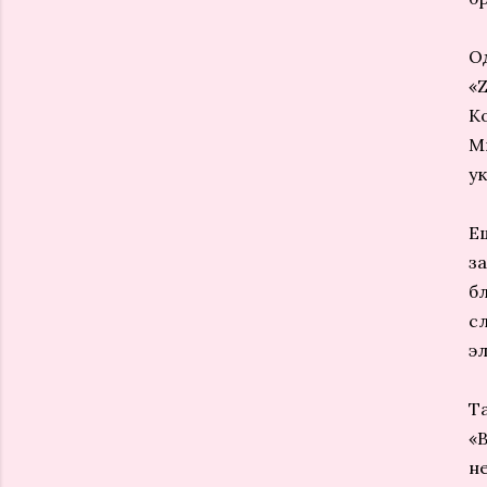
О
«
К
М
у
Е
з
б
с
э
Т
«
н