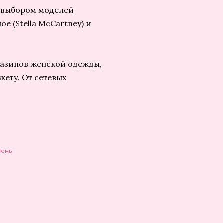
м выбором моделей
е (Stella McCartney) и
газинов женской одежды,
жету. От сетевых
мень