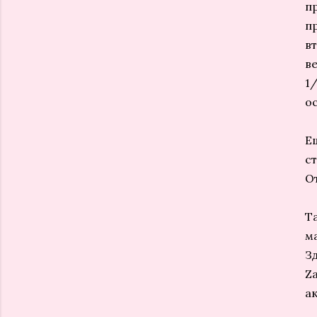
п
п
в
ве
1
о
Е
с
О
Т
м
З
Za
а