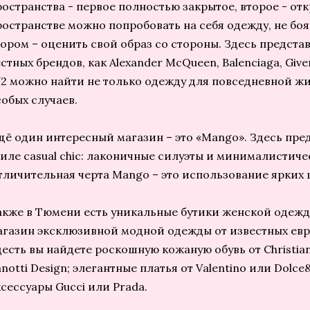
ространства - первое полностью закрытое, второе - отк
ространстве можно попробовать на себя одежду, не боя
тором – оценить свой образ со стороны. Здесь предста
стных брендов, как Alexander McQueen, Balenciaga, Give
/2 можно найти не только одежду для повседневной жи
собых случаев.
щё один интересный магазин – это «Mango». Здесь пре
тиле casual chic: лаконичные силуэты и минималистиче
тличительная черта Mango – это использование ярких 
акже в Тюмени есть уникальные бутики женской одежды
агазин эксклюзивной модной одежды от известных евр
десть вы найдете роскошную кожаную обувь от Christian
notti Design; элегантные платья от Valentino или Dolce
ксессуары Gucci или Prada.