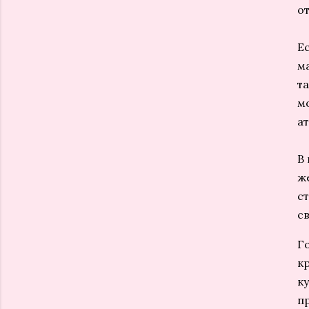
о
Е
м
т
м
а
В
ж
с
с
Г
к
к
п