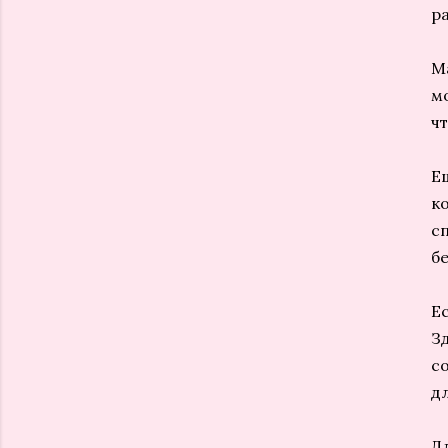
р
М
м
ч
Е
к
с
бе
Е
З
с
д
Д